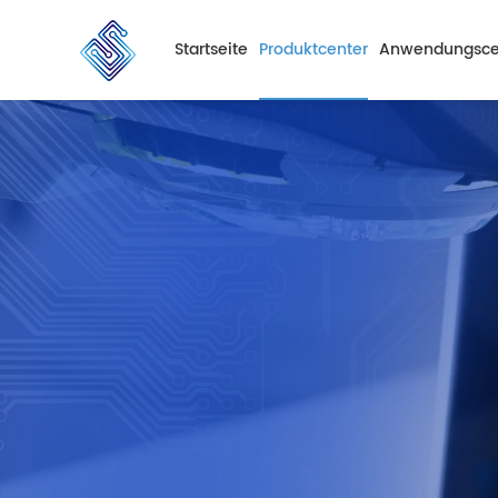
Startseite
Produktcenter
Anwendungsce
PCB Herstellung
Fahrzeuge
Fi
PCB Montage
Verbraucherklas
Un
Industrie
Mi
Kommunikation
E
Medizinische Ve
Qu
Beleuchtung
U