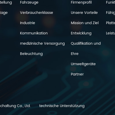
tellung
Fahrzeuge
Firmenprofil
Funk
tage
Verbraucherklasse
Unsere Vorteile
Fähig
Industrie
Mission und Ziel
Platt
Kommunikation
Entwicklung
Leist
medizinische Versorgung
Qualifikation und
Beleuchtung
Ehre
Umweltgeräte
Partner
haltung Co., Ltd.
technische Unterstützung