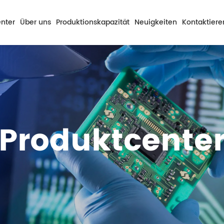
nter
Über uns
Produktionskapazität
Neuigkeiten
Kontaktiere
rmenprofil
Funktionsübersicht
Unternehmensnachrichten
se
sere Vorteile
Fähigkeit Sanft Zu Verbinden Platten
Branchennachrichten
ssion Und Ziel
Leistung Des Metallsubstrats
Produktcente
ntwicklung
rsorgung
alifikation Und Ehre
mweltgeräte